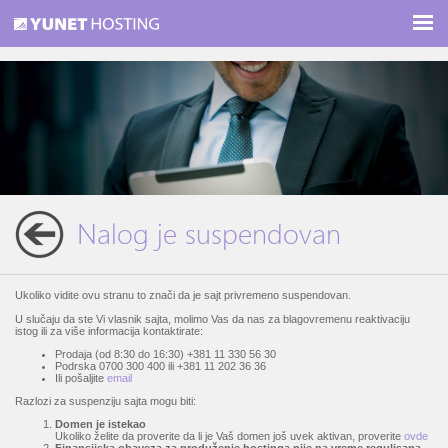
Nalog je suspendovan
Ukoliko vidite ovu stranu to znači da je sajt privremeno suspendovan.
U slučaju da ste Vi vlasnik sajta, molimo Vas da nas za blagovremenu reaktivaciju
istog ili za više informacija kontaktirate:
Prodaja (od 8:30 do 16:30) +381 11 330 56 30
Podrska 0700 300 400 ili +381 11 202 36 36
Ili pošaljite
email
Razlozi za suspenziju sajta mogu biti:
Domen je istekao
Ukoliko želite da proverite da li je Vaš domen još uvek aktivan, proverite
ovde