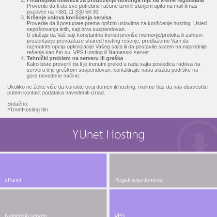
Finansijska obaveza za produženje hostinga nije na vreme regulisana
Proverite da li ste sve potrebne račune izmirili slanjem upita na mail ili nas
pozovite na +381 11 330 56 30.
Kršenje uslova korišćenja servisa
Proverite da li postupate prema opštim uslovima za korišćenje hosting. Usled
nepoštovanja istih, sajt biva suspendovan.
U slučaju da Vaš sajt konstantno koristi previše memorije/protoka ili zahtevi
prezentacije prevazilaze shared hosting rešenje, predlažemo Vam da
razmotrite opciju optimizacije Vašeg sajta ili da postavite sistem na naprednije
rešenje kao što su: VPS Hosting ili Namenski server.
Tehnički problem na serveru ili greška
Kako biste proverili da li je trenutni prekid u radu sajta posledica radova na
serveru ili je greškom suspendovan, kontaltirajte našu službu podrške na
gore nevedene načine.
Ukoliko ne želite više da koristite ovaj domen ili hosting, molimo Vas da nas obavestite
putem kontakt podataka navedenih iznad.
Srdačno,
YUnetHosting tim
YUnet Hosting
cPanel
Registracija domena
Namenski serveri
VPS