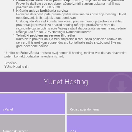
Finansijska obaveza za produženje hostinga nije na vreme regulisana
Proverite da li ste sve potrebne račune izmirili slanjem upita na mail ili nas
pozovite na +381 11 330 56 30.
Kršenje uslova korišćenja servisa
Proverite da li postupate prema opštim uslovima za korišćenje hosting. Usled
nepoštovanja istih, sajt biva suspendovan.
U slučaju da Vaš sajt konstantno koristi previše memorije/protoka ili zahtevi
prezentacije prevazilaze shared hosting rešenje, predlažemo Vam da
razmotrite opciju optimizacije Vašeg sajta ili da postavite sistem na naprednije
rešenje kao što su: VPS Hosting ili Namenski server.
Tehnički problem na serveru ili greška
Kako biste proverili da li je trenutni prekid u radu sajta posledica radova na
serveru ili je greškom suspendovan, kontaltirajte našu službu podrške na
gore nevedene načine.
Ukoliko ne želite više da koristite ovaj domen ili hosting, molimo Vas da nas obavestite
putem kontakt podataka navedenih iznad.
Srdačno,
YUnetHosting tim
YUnet Hosting
cPanel
Registracija domena
Namenski serveri
VPS