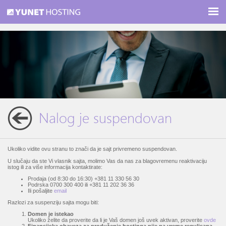
Nalog je suspendovan
Ukoliko vidite ovu stranu to znači da je sajt privremeno suspendovan.
U slučaju da ste Vi vlasnik sajta, molimo Vas da nas za blagovremenu reaktivaciju
istog ili za više informacija kontaktirate:
Prodaja (od 8:30 do 16:30) +381 11 330 56 30
Podrska 0700 300 400 ili +381 11 202 36 36
Ili pošaljite
email
Razlozi za suspenziju sajta mogu biti:
Domen je istekao
Ukoliko želite da proverite da li je Vaš domen još uvek aktivan, proverite
ovde